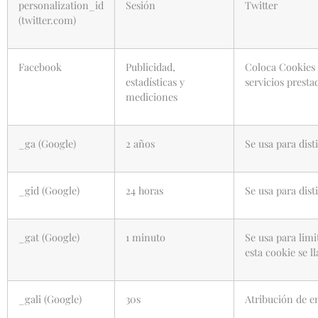
personalization_id
Sesión
Twitter
(twitter.com)
Facebook
Publicidad,
Coloca Cookies e
estadísticas y
servicios presta
mediciones
_ga (Google)
2 años
Se usa para dist
_gid (Google)
24 horas
Se usa para dist
_gat (Google)
1 minuto
Se usa para lim
esta cookie se 
_gali (Google)
30s
Atribución de e