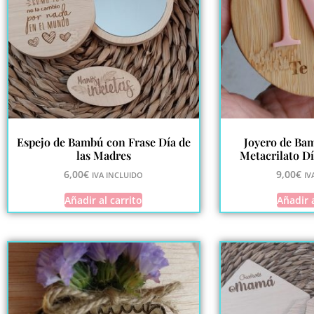
Espejo de Bambú con Frase Día de
Joyero de Bam
las Madres
Metacrilato Dí
6,00
€
9,00
€
IVA INCLUIDO
IV
Añadir al carrito
Añadir a