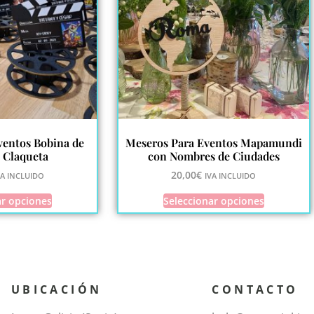
ventos Bobina de
Meseros Para Eventos Mapamundi
 Claqueta
con Nombres de Ciudades
20,00
€
VA INCLUIDO
IVA INCLUIDO
ar opciones
Seleccionar opciones
UBICACIÓN
CONTACTO