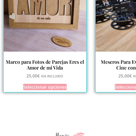
Marco para Fotos de Parejas Eres el
Meseros Para E
Amor de mi Vida
Cine con
25,00
€
25,00
€
IVA INCLUIDO
I
Seleccionar opciones
Seleccion