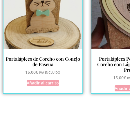
Portalápices de Corcho con Conejo
Portalápices P
de Pascua
Corcho con Láp
Pr
15,00
€
IVA INCLUIDO
15,00
€
I
Añadir al carrito
Añadir a