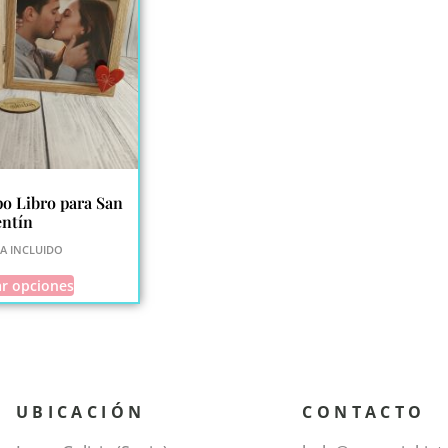
o Libro para San
entín
VA INCLUIDO
ar opciones
UBICACIÓN
CONTACTO