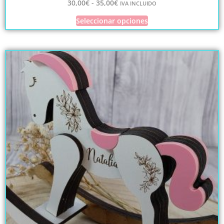
30,00
€
-
35,00
€
IVA INCLUIDO
Seleccionar opciones