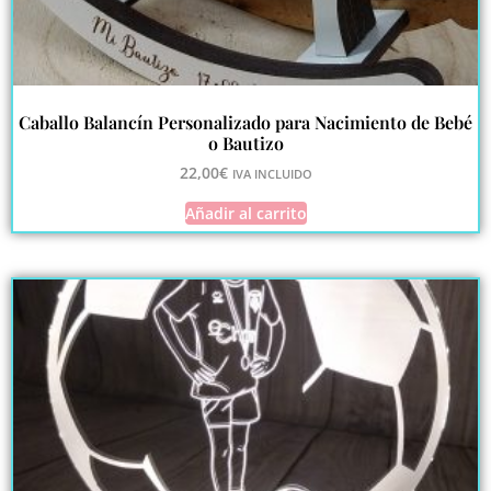
Caballo Balancín Personalizado para Nacimiento de Bebé
o Bautizo
22,00
€
IVA INCLUIDO
Añadir al carrito