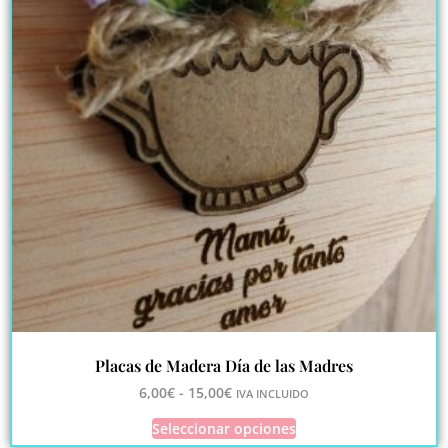
Placas de Madera Día de las Madres
6,00
€
-
15,00
€
IVA INCLUIDO
Seleccionar opciones